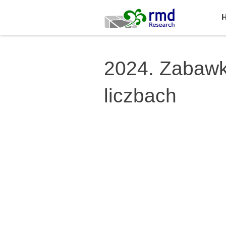
Skip
to
content
2024. Zabawk
liczbach